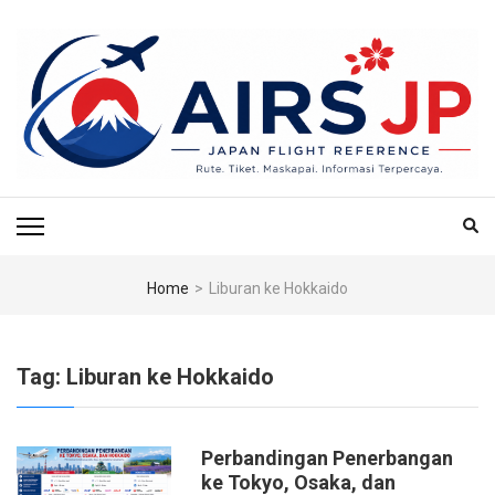
Skip
to
content
(Press
Enter)
AIRS JP – PUSAT
Tiket Jepang, Jalan-Jalan Jepang, Travel Jepang, Hotel Jepang, Budget
Jepang, Air BnB Jepang,
REFERENSI
PENERBANGAN & TIKET
Home
>
Liburan ke Hokkaido
KE JEPANG
Tag:
Liburan ke Hokkaido
Perbandingan Penerbangan
ke Tokyo, Osaka, dan