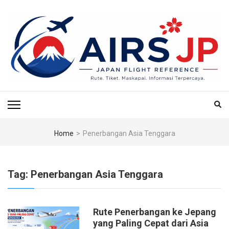
Skip
to
content
(Press
Enter)
AIRS JP – PUSAT
Tiket Jepang, Jalan-Jalan Jepang, Travel Jepang, Hotel Jepang, Budget
Jepang, Air BnB Jepang,
REFERENSI
PENERBANGAN & TIKET
Home
>
Penerbangan Asia Tenggara
KE JEPANG
Tag:
Penerbangan Asia Tenggara
Rute Penerbangan ke Jepang
yang Paling Cepat dari Asia