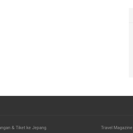
angan & Tiket ke Jepang
.
Travel Magazine