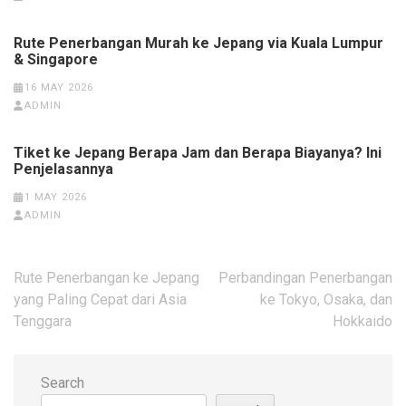
Rute Penerbangan Murah ke Jepang via Kuala Lumpur
& Singapore
16 MAY 2026
ADMIN
Tiket ke Jepang Berapa Jam dan Berapa Biayanya? Ini
Penjelasannya
1 MAY 2026
ADMIN
Post
Rute Penerbangan ke Jepang
Perbandingan Penerbangan
navigation
yang Paling Cepat dari Asia
ke Tokyo, Osaka, dan
Tenggara
Hokkaido
Search