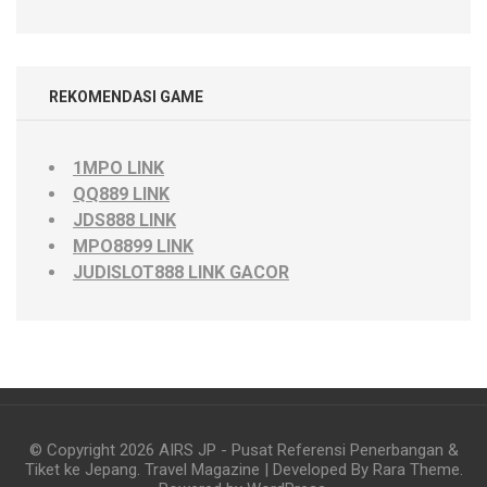
REKOMENDASI GAME
1MPO LINK
QQ889 LINK
JDS888 LINK
MPO8899 LINK
JUDISLOT888 LINK GACOR
© Copyright 2026
AIRS JP - Pusat Referensi Penerbangan &
Tiket ke Jepang
.
Travel Magazine | Developed By
Rara Theme
.