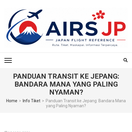
Skip
to
content
(Press
Enter)
AIRS JP – PUSAT
Tiket Jepang, Jalan-Jalan Jepang, Travel Jepang, Hotel Jepang, Budget
Jepang, Air BnB Jepang,
REFERENSI
PENERBANGAN & TIKET
PANDUAN TRANSIT KE JEPANG:
BANDARA MANA YANG PALING
KE JEPANG
NYAMAN?
Home
>
Info Tiket
>
Panduan Transit ke Jepang: Bandara Mana
yang Paling Nyaman?