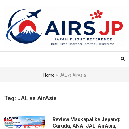
Skip
to
content
(Press
Enter)
AIRS JP – PUSAT
Tiket Jepang, Jalan-Jalan Jepang, Travel Jepang, Hotel Jepang, Budget
Jepang, Air BnB Jepang,
REFERENSI
PENERBANGAN & TIKET
Home
>
JAL vs AirAsia
KE JEPANG
Tag:
JAL vs AirAsia
Review Maskapai ke Jepang:
Garuda, ANA, JAL, AirAsia,