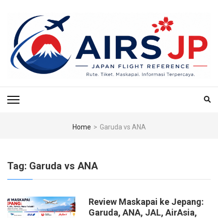
Skip
to
content
(Press
Enter)
AIRS JP – PUSAT
Tiket Jepang, Jalan-Jalan Jepang, Travel Jepang, Hotel Jepang, Budget
Jepang, Air BnB Jepang,
REFERENSI
PENERBANGAN & TIKET
Home
>
Garuda vs ANA
KE JEPANG
Tag:
Garuda vs ANA
Review Maskapai ke Jepang:
Garuda, ANA, JAL, AirAsia,