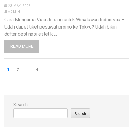
23 MAY 2026
ADMIN
Cara Mengurus Visa Jepang untuk Wisatawan Indonesia –
Udah dapet tiket pesawat promo ke Tokyo? Udah bikin
daftar destinasi estetik …
READ MORE
Posts
PAGE
PAGE
PAGE
1
2
…
4
pagination
Search
Search