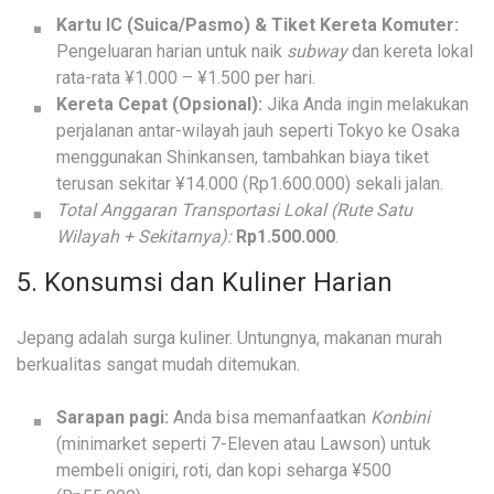
Kartu IC (Suica/Pasmo) & Tiket Kereta Komuter:
Pengeluaran harian untuk naik
subway
dan kereta lokal
rata-rata ¥1.000 – ¥1.500 per hari.
Kereta Cepat (Opsional):
Jika Anda ingin melakukan
perjalanan antar-wilayah jauh seperti Tokyo ke Osaka
menggunakan Shinkansen, tambahkan biaya tiket
terusan sekitar ¥14.000 (Rp1.600.000) sekali jalan.
Total Anggaran Transportasi Lokal (Rute Satu
Wilayah + Sekitarnya):
Rp1.500.000
.
5. Konsumsi dan Kuliner Harian
Jepang adalah surga kuliner. Untungnya, makanan murah
berkualitas sangat mudah ditemukan.
Sarapan pagi:
Anda bisa memanfaatkan
Konbini
(minimarket seperti 7-Eleven atau Lawson) untuk
membeli onigiri, roti, dan kopi seharga ¥500