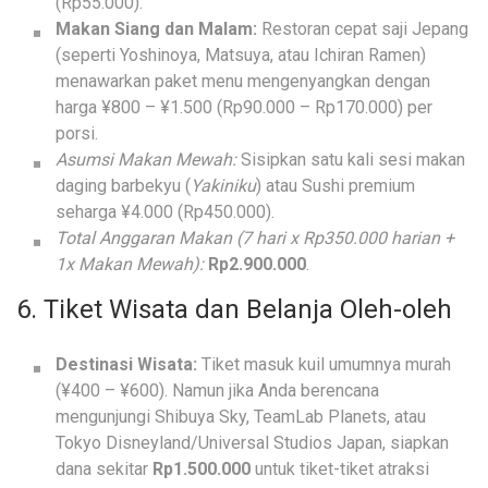
(Rp55.000).
Makan Siang dan Malam:
Restoran cepat saji Jepang
(seperti Yoshinoya, Matsuya, atau Ichiran Ramen)
menawarkan paket menu mengenyangkan dengan
harga ¥800 – ¥1.500 (Rp90.000 – Rp170.000) per
porsi.
Asumsi Makan Mewah:
Sisipkan satu kali sesi makan
daging barbekyu (
Yakiniku
) atau Sushi premium
seharga ¥4.000 (Rp450.000).
Total Anggaran Makan (7 hari x Rp350.000 harian +
1x Makan Mewah):
Rp2.900.000
.
6. Tiket Wisata dan Belanja Oleh-oleh
Destinasi Wisata:
Tiket masuk kuil umumnya murah
(¥400 – ¥600). Namun jika Anda berencana
mengunjungi Shibuya Sky, TeamLab Planets, atau
Tokyo Disneyland/Universal Studios Japan, siapkan
dana sekitar
Rp1.500.000
untuk tiket-tiket atraksi