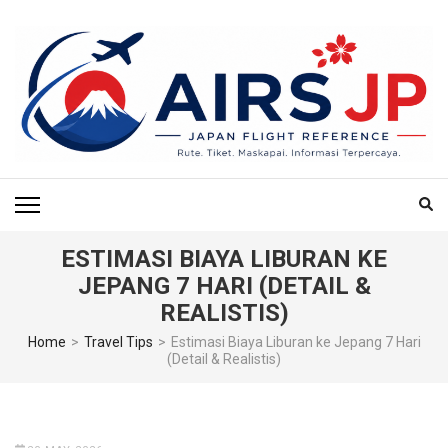
Skip
to
content
(Press
Enter)
AIRS JP – PUSAT
Tiket Jepang, Jalan-Jalan Jepang, Travel Jepang, Hotel Jepang, Budget
Jepang, Air BnB Jepang,
REFERENSI
PENERBANGAN & TIKET
ESTIMASI BIAYA LIBURAN KE
JEPANG 7 HARI (DETAIL &
KE JEPANG
REALISTIS)
Home
>
Travel Tips
>
Estimasi Biaya Liburan ke Jepang 7 Hari
(Detail & Realistis)