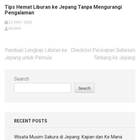
Tips Hemat Liburan ke Jepang Tanpa Mengurangi
Pengalaman
22 MAY 2026
ADMIN
Post
Panduan Lengkap Liburan ke
Checklist Persiapan Sebelum
navigation
Jepang untuk Pemula
Terbang ke Jepang
Search
Search
RECENT POSTS
Wisata Musim Sakura di Jepang: Kapan dan Ke Mana