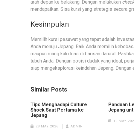
arah depan ke belakang. Dengan melakukan
check
mendapatkan. Sisa kursi yang strategis secara grat
Kesimpulan
Memilih kursi pesawat yang tepat adalah investas
Anda menuju Jepang. Baik Anda memilih kebebasan 
maupun ruang kaki luas di barisan darurat. Pasti
tubuh Anda. Dengan posisi duduk yang ideal, perja
siap mengeksplorasi keindahan Jepang. Dengan e
Similar Posts
Tips Menghadapi Culture
Panduan Le
Shock Saat Pertama ke
Jepang unt
Jepang
19 MAY 202
28 MAY 2026
ADMIN