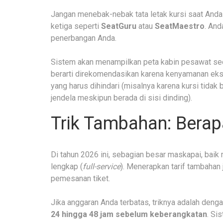
Jangan menebak-nebak tata letak kursi saat Anda 
ketiga seperti
SeatGuru
atau
SeatMaestro
. An
penerbangan Anda.
Sistem akan menampilkan peta kabin pesawat seca
berarti direkomendasikan karena kenyamanan eks
yang harus dihindari (misalnya karena kursi tidak
jendela meskipun berada di sisi dinding).
Trik Tambahan: Berap
Di tahun 2026 ini, sebagian besar maskapai, baik
lengkap (
full-service
). Menerapkan tarif tambahan j
pemesanan tiket.
Jika anggaran Anda terbatas, triknya adalah den
24 hingga 48 jam sebelum keberangkatan
. Si