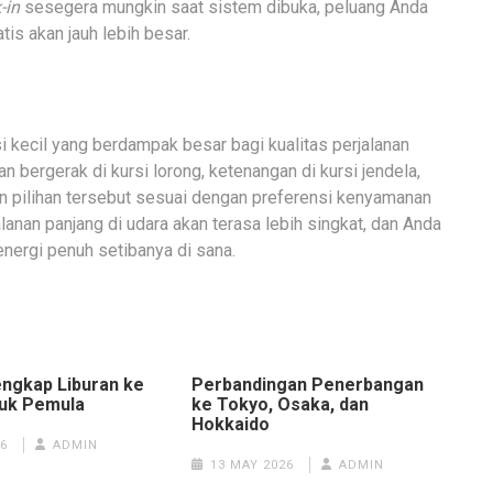
-in
sesegera mungkin saat sistem dibuka, peluang Anda
is akan jauh lebih besar.
i kecil yang berdampak besar bagi kualitas perjalanan
bergerak di kursi lorong, ketenangan di kursi jendela,
kan pilihan tersebut sesuai dengan preferensi kenyamanan
lanan panjang di udara akan terasa lebih singkat, dan Anda
nergi penuh setibanya di sana.
ngkap Liburan ke
Perbandingan Penerbangan
uk Pemula
ke Tokyo, Osaka, dan
Hokkaido
6
ADMIN
13 MAY 2026
ADMIN