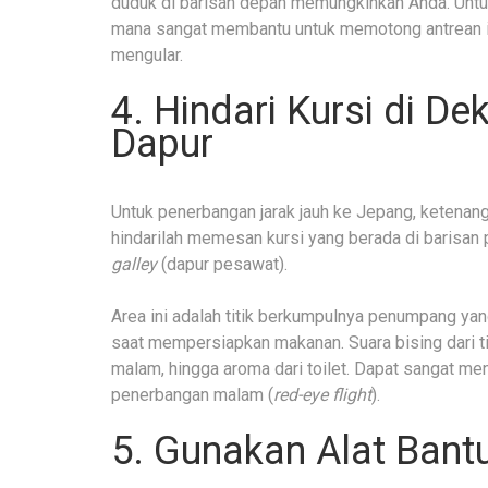
duduk di barisan depan memungkinkan Anda. Untuk
mana sangat membantu untuk memotong antrean imi
mengular.
4. Hindari Kursi di De
Dapur
Untuk penerbangan jarak jauh ke Jepang, ketenanga
hindarilah memesan kursi yang berada di barisan 
galley
(dapur pesawat).
Area ini adalah titik berkumpulnya penumpang yang
saat mempersiapkan makanan. Suara bising dari ti
malam, hingga aroma dari toilet. Dapat sangat m
penerbangan malam (
red-eye flight
).
5. Gunakan Alat Bant