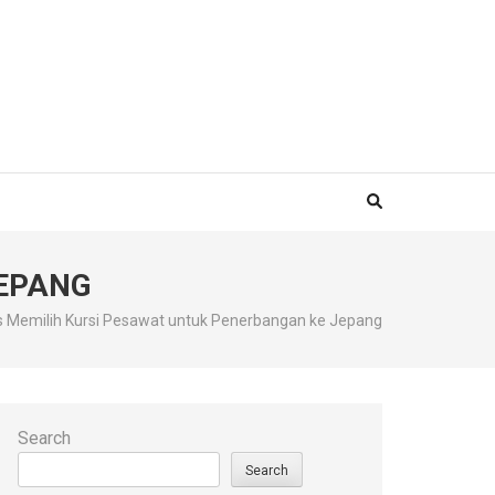
TIKET KE JEPANG
JEPANG
s Memilih Kursi Pesawat untuk Penerbangan ke Jepang
Search
Search