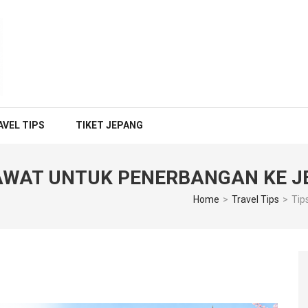
EFERENSI PENERBANGAN & 
pang, Budget Jepang, Air BnB Jepang,
AVEL TIPS
TIKET JEPANG
SAWAT UNTUK PENERBANGAN KE 
Home
>
Travel Tips
>
Tip