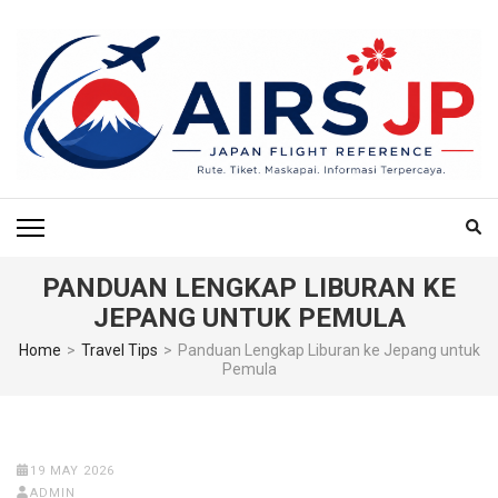
Skip
to
content
(Press
Enter)
AIRS JP – PUSAT
Tiket Jepang, Jalan-Jalan Jepang, Travel Jepang, Hotel Jepang, Budget
Jepang, Air BnB Jepang,
REFERENSI
PENERBANGAN & TIKET
PANDUAN LENGKAP LIBURAN KE
JEPANG UNTUK PEMULA
KE JEPANG
Home
>
Travel Tips
>
Panduan Lengkap Liburan ke Jepang untuk
Pemula
19 MAY 2026
ADMIN