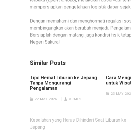
mempersiapkan pengetahuan logistik dasar sejak d
Dengan memahami dan menghormati regulasi sosi
membingungkan akan berubah menjadi. Pengalama
Bersiaplah dengan matang, jaga kondisi fisik tet
Negeri Sakura!
Similar Posts
Tips Hemat Liburan ke Jepang
Cara Mengu
Tanpa Mengurangi
untuk Wisa
Pengalaman
23 MAY 202
22 MAY 2026
ADMIN
Post
Kesalahan yang Harus Dihindari Saat Liburan ke
navigation
Jepang