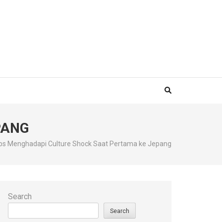
TIKET KE JEPANG
PANG
ps Menghadapi Culture Shock Saat Pertama ke Jepang
Search
Search