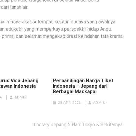
ari tanah air.
al masyarakat setempat, kejutan budaya yang awalnya
n edukatif yang memperkaya perspektif hidup Anda.
ap prima, dan selamat mengeksplorasi keindahan tata krama
rus Visa Jepang
Perbandingan Harga Tiket
tawan Indonesia
Indonesia – Jepang dari
Berbagai Maskapai
6
ADMIN
28 APR 2026
ADMIN
Itinerary Jepang 5 Hari: Tokyo & Sekitarnya