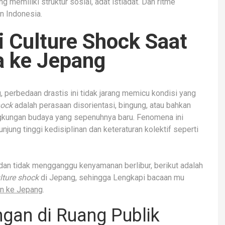
g memiliki struktur sosial, adat istiadat. Dan ritme
n Indonesia.
 Culture Shock Saat
 ke Jepang
, perbedaan drastis ini tidak jarang memicu kondisi yang
hock
adalah perasaan disorientasi, bingung, atau bahkan
ngkungan budaya yang sepenuhnya baru. Fenomena ini
unjung tinggi kedisiplinan dan keteraturan kolektif seperti
 dan tidak mengganggu kenyamanan berlibur, berikut adalah
lture shock
di Jepang, sehingga Lengkapi bacaan mu
an ke Jepang
.
gan di Ruang Publik