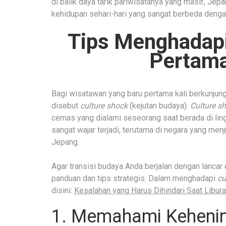
di balik daya tarik pariwisatanya yang masif, Jepan
kehidupan sehari-hari yang sangat berbeda denga
Tips Menghadapi
Pertama
Bagi wisatawan yang baru pertama kali berkunjung
disebut
culture shock
(kejutan budaya).
Culture s
cemas yang dialami seseorang saat berada di li
sangat wajar terjadi, terutama di negara yang menj
Jepang.
Agar transisi budaya Anda berjalan dengan lancar
panduan dan tips strategis. Dalam menghadapi
cu
disini:
Kesalahan yang Harus Dihindari Saat Libur
1. Memahami Kehenin