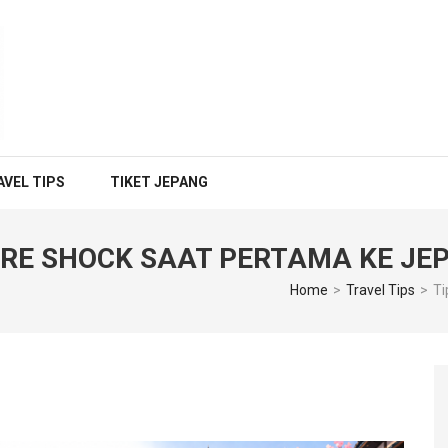
EFERENSI PENERBANGAN & 
pang, Budget Jepang, Air BnB Jepang,
AVEL TIPS
TIKET JEPANG
RE SHOCK SAAT PERTAMA KE JE
Home
>
Travel Tips
>
Ti