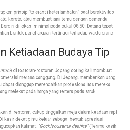
kan prinsip “toleransi keterlambatan” saat beraktivitas
ata, kereta, atau membuat janji temu dengan pemandu
 Berdiri di lokasi minimal pada pukul 08.50. Datang tepat
inkan bentuk penghargaan tertinggi terhadap waktu orang
an Ketiadaan Budaya Tip
ulture
) di restoran-restoran Jepang sering kali membuat
u komersial merasa canggung. Di Jepang, memberikan uang
ru dapat dianggap merendahkan profesionalitas mereka.
ang melekat pada harga yang tertera pada struk
kan di restoran, cukup tinggalkan meja dalam keadaan rapi
Di kasir dekat pintu keluar sebagai bentuk apresiasi
ngucapkan kalimat.
“Gochisousama deshita”
(Terima kasih