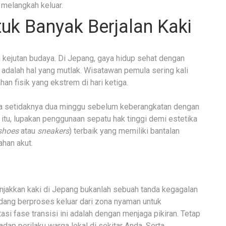
 melangkah keluar.
tuk Banyak Berjalan Kaki
an kejutan budaya. Di Jepang, gaya hidup sehat dengan
a adalah hal yang mutlak. Wisatawan pemula sering kali
n fisik yang ekstrem di hari ketiga.
da setidaknya dua minggu sebelum keberangkatan dengan
n itu, lupakan penggunaan sepatu hak tinggi demi estetika
shoes
atau
sneakers
) terbaik yang memiliki bantalan
ahan akut.
njakkan kaki di Jepang bukanlah sebuah tanda kegagalan
edang berproses keluar dari zona nyaman untuk
si fase transisi ini adalah dengan menjaga pikiran. Tetap
adap perilaku warga lokal di sekitar Anda. Serta