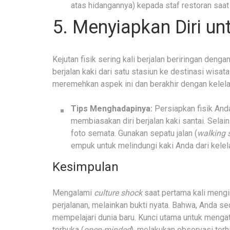
atas hidangannya) kepada staf restoran saat
5. Menyiapkan Diri un
Kejutan fisik sering kali berjalan beriringan deng
berjalan kaki dari satu stasiun ke destinasi wisat
meremehkan aspek ini dan berakhir dengan kelelaha
Tips Menghadapinya:
Persiapkan fisik An
membiasakan diri berjalan kaki santai. Selai
foto semata. Gunakan sepatu jalan (
walking 
empuk untuk melindungi kaki Anda dari kelel
Kesimpulan
Mengalami
culture shock
saat pertama kali mengi
perjalanan, melainkan bukti nyata. Bahwa, Anda s
mempelajari dunia baru. Kunci utama untuk mengata
terbuka (
open-minded
), melakukan observasi terh