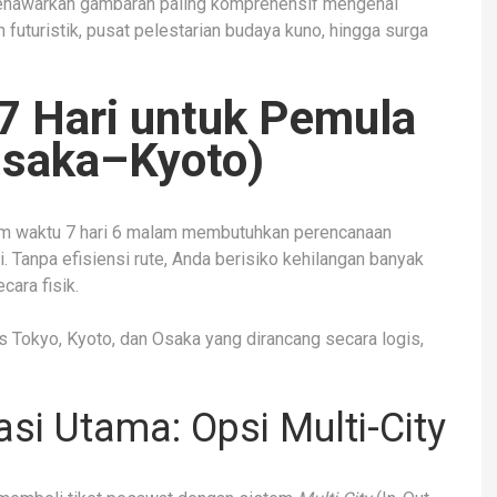
i menawarkan gambaran paling komprehensif mengenai
 futuristik, pusat pelestarian budaya kuno, hingga surga
 7 Hari untuk Pemula
saka–Kyoto)
am waktu 7 hari 6 malam membutuhkan perencanaan
. Tanpa efisiensi rute, Anda berisiko kehilangan banyak
cara fisik.
as Tokyo, Kyoto, dan Osaka yang dirancang secara logis,
si Utama: Opsi Multi-City