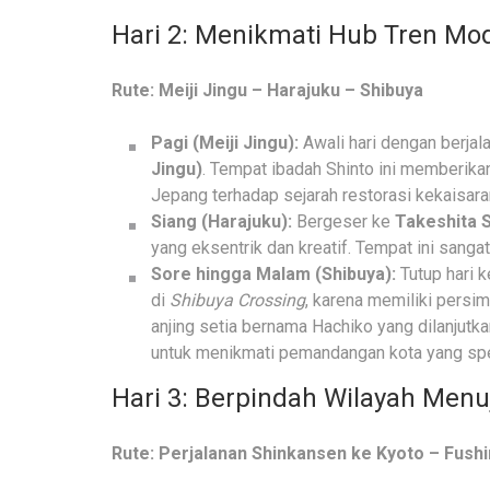
Hari 2: Menikmati Hub Tren Mo
Rute: Meiji Jingu – Harajuku – Shibuya
Pagi (Meiji Jingu):
Awali hari dengan berjal
Jingu)
. Tempat ibadah Shinto ini memberi
Jepang terhadap sejarah restorasi kekaisar
Siang (Harajuku):
Bergeser ke
Takeshita 
yang eksentrik dan kreatif. Tempat ini sanga
Sore hingga Malam (Shibuya):
Tutup hari 
di
Shibuya Crossing
, karena memiliki persim
anjing setia bernama Hachiko yang dilanjutk
untuk menikmati pemandangan kota yang spek
Hari 3: Berpindah Wilayah Men
Rute: Perjalanan Shinkansen ke Kyoto – Fushim