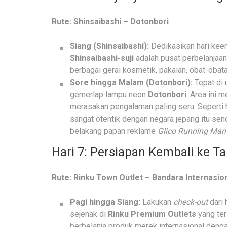
Rute: Shinsaibashi – Dotonbori
Siang (Shinsaibashi):
Dedikasikan hari keen
Shinsaibashi-suji
adalah pusat perbelanjaan
berbagai gerai kosmetik, pakaian, obat-obata
Sore hingga Malam (Dotonbori):
Tepat di 
gemerlap lampu neon
Dotonbori
. Area ini 
merasakan pengalaman paling seru. Seperti h
sangat otentik dengan negara jepang itu sendi
belakang papan reklame
Glico Running Man
Hari 7: Persiapan Kembali ke Ta
Rute: Rinku Town Outlet – Bandara Internasion
Pagi hingga Siang:
Lakukan
check-out
dari 
sejenak di
Rinku Premium Outlets
yang ter
berbelanja produk merek internasional denga