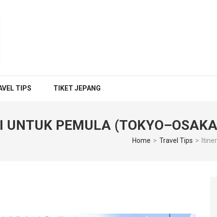
EFERENSI PENERBANGAN & 
pang, Budget Jepang, Air BnB Jepang,
AVEL TIPS
TIKET JEPANG
RI UNTUK PEMULA (TOKYO–OSAK
Home
>
Travel Tips
>
Itin