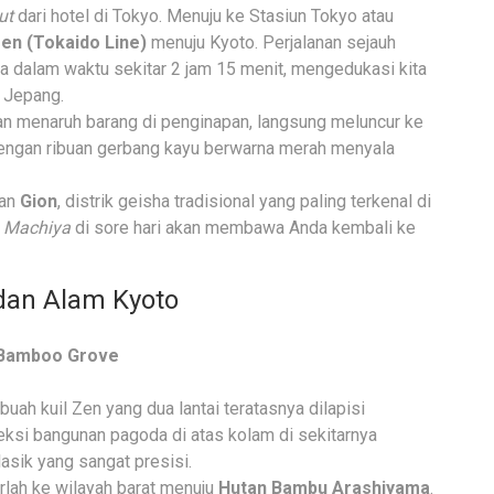
ut
dari hotel di Tokyo. Menuju ke Stasiun Tokyo atau
en (Tokaido Line)
menuju Kyoto. Perjalanan sejauh
ya dalam waktu sekitar 2 jam 15 menit, mengedukasi kita
l Jepang.
an menaruh barang di penginapan, langsung meluncur ke
l dengan ribuan gerbang kayu berwarna merah menyala
san
Gion
, distrik geisha tradisional yang paling terkenal di
o
Machiya
di sore hari akan membawa Anda kembali ke
 dan Alam Kyoto
a Bamboo Grove
ebuah kuil Zen yang dua lantai teratasnya dilapisi
ksi bangunan pagoda di atas kolam di sekitarnya
asik yang sangat presisi.
lah ke wilayah barat menuju
Hutan Bambu Arashiyama
.