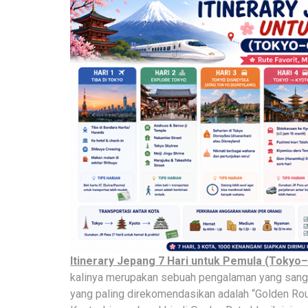
Itinerary Jepang 7 Hari untuk Pemula (Toky
kalinya merupakan sebuah pengalaman yang sangat
yang paling direkomendasikan adalah “Golden Ro