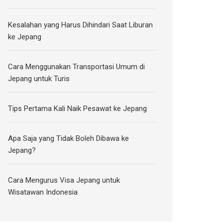
Kesalahan yang Harus Dihindari Saat Liburan
ke Jepang
Cara Menggunakan Transportasi Umum di
Jepang untuk Turis
Tips Pertama Kali Naik Pesawat ke Jepang
Apa Saja yang Tidak Boleh Dibawa ke
Jepang?
Cara Mengurus Visa Jepang untuk
Wisatawan Indonesia