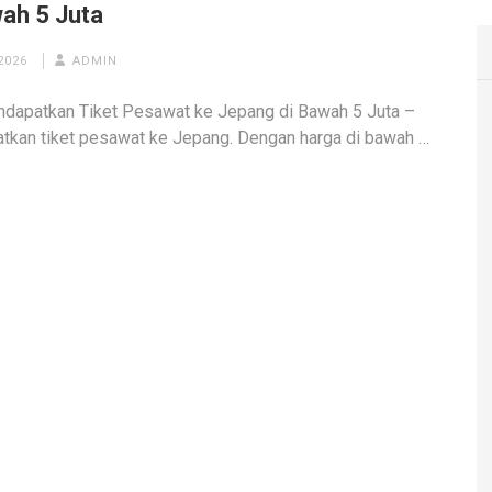
wah 5 Juta
2026
ADMIN
dapatkan Tiket Pesawat ke Jepang di Bawah 5 Juta –
kan tiket pesawat ke Jepang. Dengan harga di bawah …