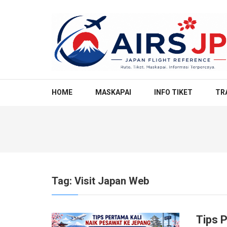
Skip
to
content
(Press
Enter)
AIRS JP – PUSAT R
Tiket Jepang, Jalan-Jalan Jepang, Travel Jepang, Hotel Je
HOME
MASKAPAI
INFO TIKET
TR
Tag:
Visit Japan Web
Tips 