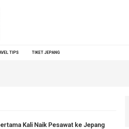
EFERENSI PENERBANGAN & 
pang, Budget Jepang, Air BnB Jepang,
AVEL TIPS
TIKET JEPANG
Pertama Kali Naik Pesawat ke Jepang