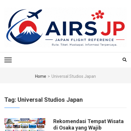
Skip
to
content
(Press
Enter)
AIRS JP – PUSAT
Tiket Jepang, Jalan-Jalan Jepang, Travel Jepang, Hotel Jepang, Budget
Jepang, Air BnB Jepang,
REFERENSI
PENERBANGAN & TIKET
Home
>
Universal Studios Japan
KE JEPANG
Tag:
Universal Studios Japan
Rekomendasi Tempat Wisata
di Osaka yang Wajib