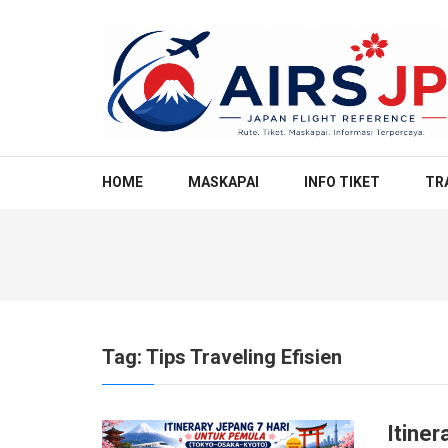
Skip
to
content
(Press
Enter)
AIRS JP – PUSAT R
Tiket Jepang, Jalan-Jalan Jepang, Travel Jepang, Hotel Je
HOME
MASKAPAI
INFO TIKET
TR
Tag:
Tips Traveling Efisien
Itine