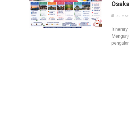
Osaka
30 MAY
Itinerar
Mengunju
pengalam