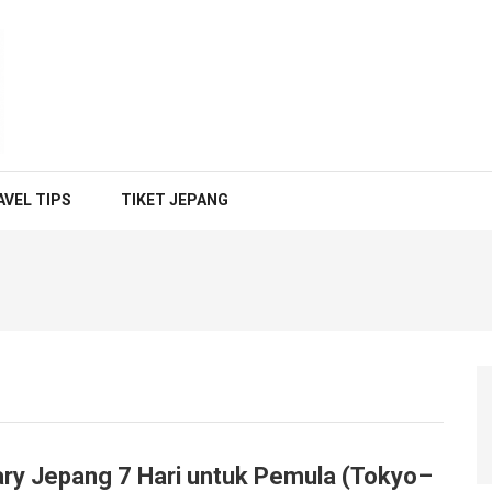
EFERENSI PENERBANGAN & 
pang, Budget Jepang, Air BnB Jepang,
AVEL TIPS
TIKET JEPANG
rary Jepang 7 Hari untuk Pemula (Tokyo–