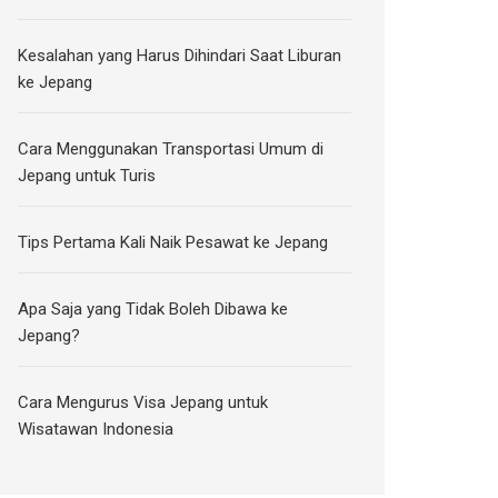
Kesalahan yang Harus Dihindari Saat Liburan
ke Jepang
Cara Menggunakan Transportasi Umum di
Jepang untuk Turis
Tips Pertama Kali Naik Pesawat ke Jepang
Apa Saja yang Tidak Boleh Dibawa ke
Jepang?
Cara Mengurus Visa Jepang untuk
Wisatawan Indonesia