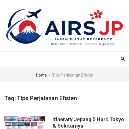
Skip
to
content
(Press
Enter)
AIRS JP – PUSAT
Tiket Jepang, Jalan-Jalan Jepang, Travel Jepang, Hotel Jepang, Budget
Jepang, Air BnB Jepang,
REFERENSI
PENERBANGAN & TIKET
Home
>
Tips Perjalanan Efisien
KE JEPANG
Tag:
Tips Perjalanan Efisien
Itinerary Jepang 5 Hari: Tokyo
& Sekitarnya