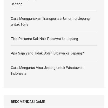
Jepang
Cara Menggunakan Transportasi Umum di Jepang
untuk Turis
Tips Pertama Kali Naik Pesawat ke Jepang
Apa Saja yang Tidak Boleh Dibawa ke Jepang?
Cara Mengurus Visa Jepang untuk Wisatawan
Indonesia
REKOMENDASI GAME