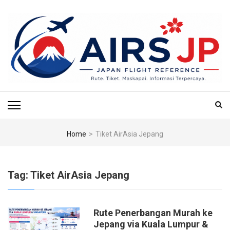
Skip
to
content
(Press
Enter)
AIRS JP – PUSAT
Tiket Jepang, Jalan-Jalan Jepang, Travel Jepang, Hotel Jepang, Budget
Jepang, Air BnB Jepang,
REFERENSI
PENERBANGAN & TIKET
Home
>
Tiket AirAsia Jepang
KE JEPANG
Tag:
Tiket AirAsia Jepang
Rute Penerbangan Murah ke
Jepang via Kuala Lumpur &