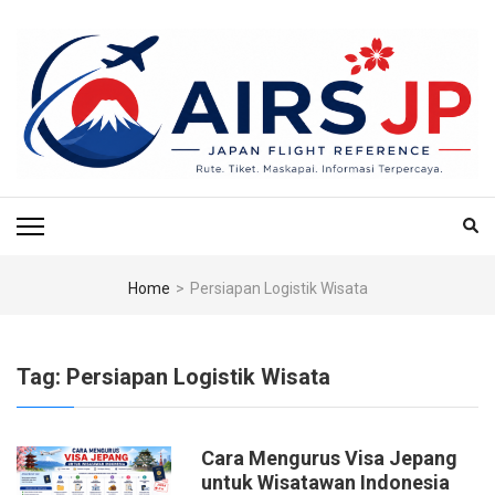
Skip
to
content
(Press
Enter)
AIRS JP – PUSAT
Tiket Jepang, Jalan-Jalan Jepang, Travel Jepang, Hotel Jepang, Budget
Jepang, Air BnB Jepang,
REFERENSI
PENERBANGAN & TIKET
Home
>
Persiapan Logistik Wisata
KE JEPANG
Tag:
Persiapan Logistik Wisata
Cara Mengurus Visa Jepang
untuk Wisatawan Indonesia