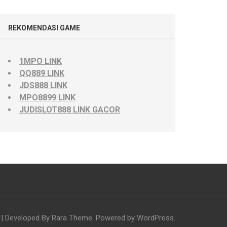
REKOMENDASI GAME
1MPO LINK
QQ889 LINK
JDS888 LINK
MPO8899 LINK
JUDISLOT888 LINK GACOR
 | Developed By
Rara Theme
. Powered by
WordPress
.