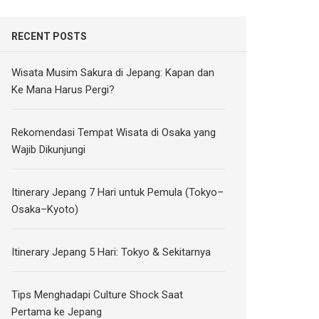
RECENT POSTS
Wisata Musim Sakura di Jepang: Kapan dan
Ke Mana Harus Pergi?
Rekomendasi Tempat Wisata di Osaka yang
Wajib Dikunjungi
Itinerary Jepang 7 Hari untuk Pemula (Tokyo–
Osaka–Kyoto)
Itinerary Jepang 5 Hari: Tokyo & Sekitarnya
Tips Menghadapi Culture Shock Saat
Pertama ke Jepang