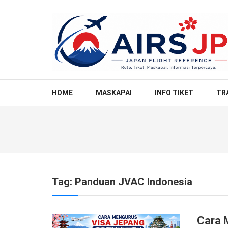
Skip
to
content
(Press
Enter)
AIRS JP – PUSAT R
Tiket Jepang, Jalan-Jalan Jepang, Travel Jepang, Hotel Je
HOME
MASKAPAI
INFO TIKET
TR
Tag:
Panduan JVAC Indonesia
Cara 