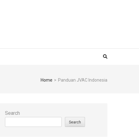
TIKET KE JEPANG
Home
>
Panduan JVAC Indonesia
Search
Search