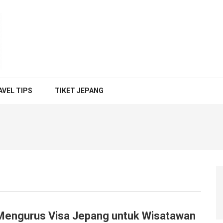
EFERENSI PENERBANGAN & 
pang, Budget Jepang, Air BnB Jepang,
AVEL TIPS
TIKET JEPANG
Mengurus Visa Jepang untuk Wisatawan