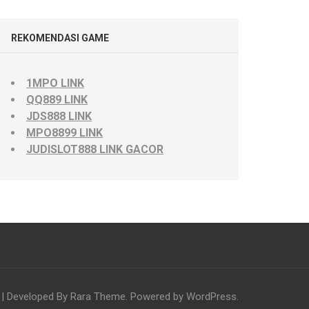
REKOMENDASI GAME
1MPO LINK
QQ889 LINK
JDS888 LINK
MPO8899 LINK
JUDISLOT888 LINK GACOR
 | Developed By
Rara Theme
. Powered by
WordPress
.