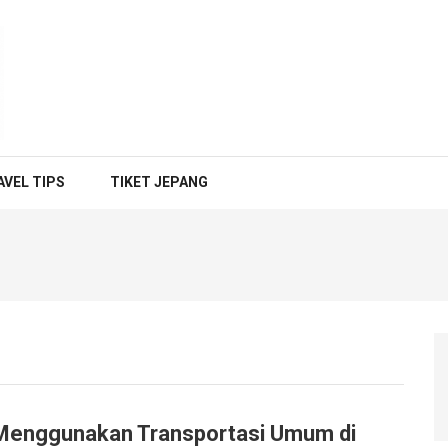
EFERENSI PENERBANGAN & 
pang, Budget Jepang, Air BnB Jepang,
AVEL TIPS
TIKET JEPANG
Menggunakan Transportasi Umum di