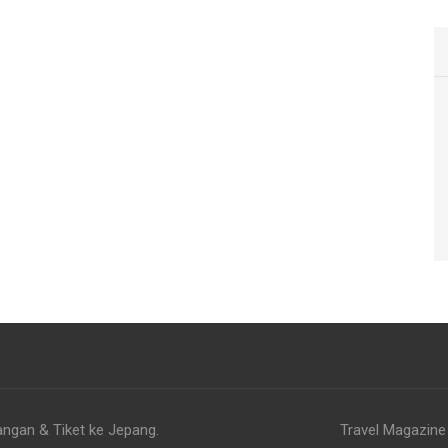
angan & Tiket ke Jepang
.
Travel Magazine