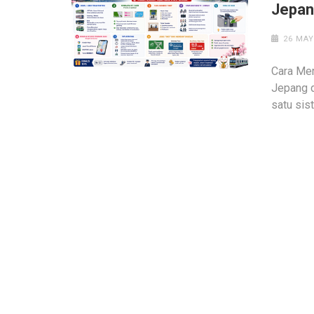
Jepan
26 MAY
Cara Men
Jepang d
satu sis