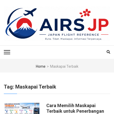
Skip
to
content
(Press
Enter)
AIRS JP – PUSAT
Tiket Jepang, Jalan-Jalan Jepang, Travel Jepang, Hotel Jepang, Budget
Jepang, Air BnB Jepang,
REFERENSI
PENERBANGAN & TIKET
Home
>
Maskapai Terbaik
KE JEPANG
Tag:
Maskapai Terbaik
Cara Memilih Maskapai
Terbaik untuk Penerbangan