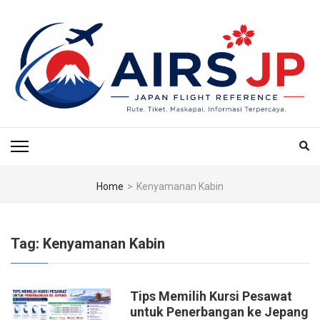
Skip
to
content
(Press
Enter)
AIRS JP – PUSAT
Tiket Jepang, Jalan-Jalan Jepang, Travel Jepang, Hotel Jepang, Budget
Jepang, Air BnB Jepang,
REFERENSI
PENERBANGAN & TIKET
Home
>
Kenyamanan Kabin
KE JEPANG
Tag:
Kenyamanan Kabin
Tips Memilih Kursi Pesawat
untuk Penerbangan ke Jepang