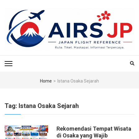
Skip
to
content
(Press
Enter)
AIRS JP – PUSAT
Tiket Jepang, Jalan-Jalan Jepang, Travel Jepang, Hotel Jepang, Budget
Jepang, Air BnB Jepang,
REFERENSI
PENERBANGAN & TIKET
Home
>
Istana Osaka Sejarah
KE JEPANG
Tag:
Istana Osaka Sejarah
Rekomendasi Tempat Wisata
di Osaka yang Wajib