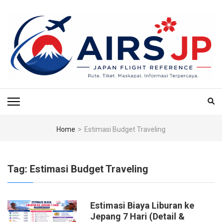
Skip
to
content
(Press
Enter)
AIRS JP – PUSAT
Tiket Jepang, Jalan-Jalan Jepang, Travel Jepang, Hotel Jepang, Budget
Jepang, Air BnB Jepang,
REFERENSI
PENERBANGAN & TIKET
Home
>
Estimasi Budget Traveling
KE JEPANG
Tag:
Estimasi Budget Traveling
Estimasi Biaya Liburan ke
Jepang 7 Hari (Detail &