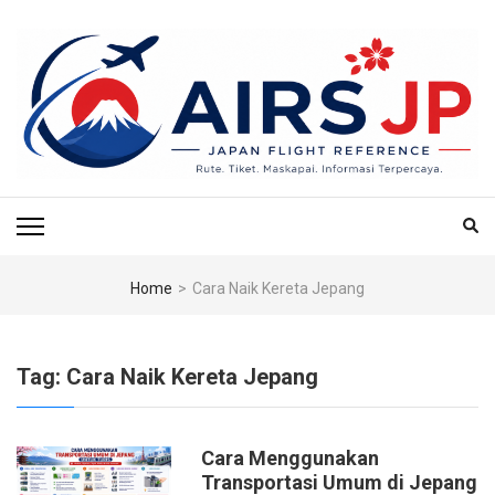
Skip
to
content
(Press
Enter)
AIRS JP – PUSAT
Tiket Jepang, Jalan-Jalan Jepang, Travel Jepang, Hotel Jepang, Budget
Jepang, Air BnB Jepang,
REFERENSI
PENERBANGAN & TIKET
Home
>
Cara Naik Kereta Jepang
KE JEPANG
Tag:
Cara Naik Kereta Jepang
Cara Menggunakan
Transportasi Umum di Jepang