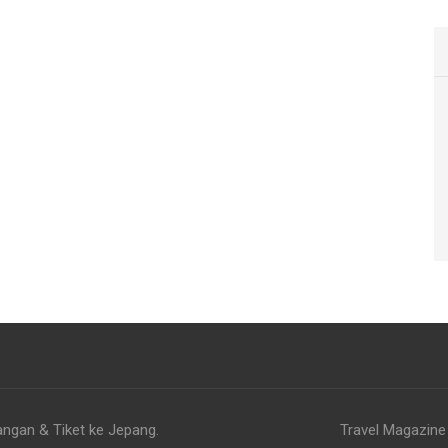
angan & Tiket ke Jepang
.
Travel Magazine