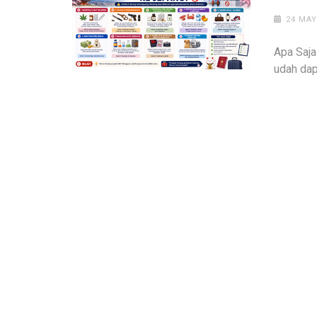
24 MAY
Apa Saja
udah dap