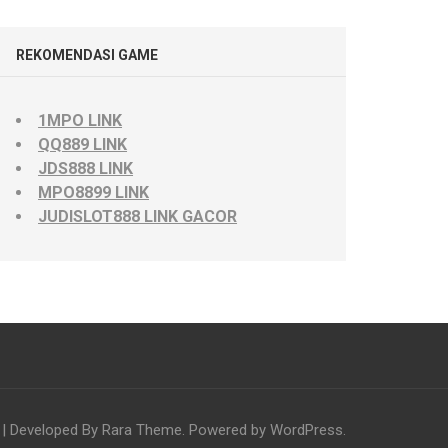
REKOMENDASI GAME
1MPO LINK
QQ889 LINK
JDS888 LINK
MPO8899 LINK
JUDISLOT888 LINK GACOR
 | Developed By
Rara Theme
. Powered by
WordPress
.